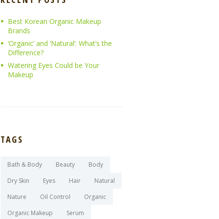
Best Korean Organic Makeup
Brands
‘Organic’ and ‘Natural’: What’s the
Difference?
Watering Eyes Could be Your
Makeup
TAGS
Bath & Body
Beauty
Body
Dry Skin
Eyes
Hair
Natural
Nature
Oil Control
Organic
Organic Makeup
Serum