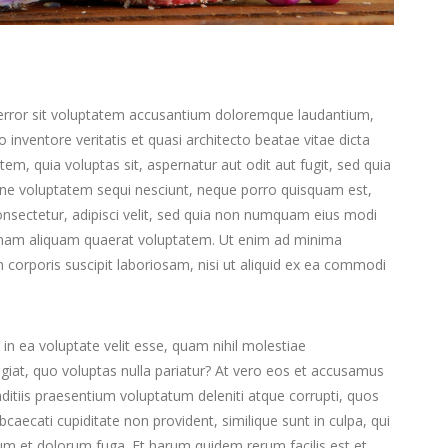
s error sit voluptatem accusantium doloremque laudantium,
inventore veritatis et quasi architecto beatae vitae dicta
m, quia voluptas sit, aspernatur aut odit aut fugit, sed quia
one voluptatem sequi nesciunt, neque porro quisquam est,
onsectetur, adipisci velit, sed quia non numquam eius modi
gnam aliquam quaerat voluptatem. Ut enim ad minima
corporis suscipit laboriosam, nisi ut aliquid ex ea commodi
in ea voluptate velit esse, quam nihil molestiae
giat, quo voluptas nulla pariatur? At vero eos et accusamus
nditiis praesentium voluptatum deleniti atque corrupti, quos
bcaecati cupiditate non provident, similique sunt in culpa, qui
orum et dolorum fuga. Et harum quidem rerum facilis est et