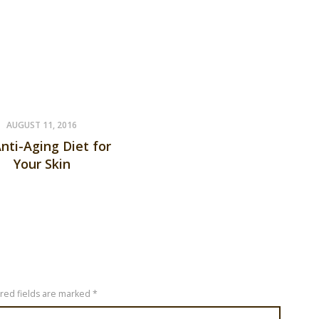
AUGUST 11, 2016
nti-Aging Diet for
Your Skin
ired fields are marked *