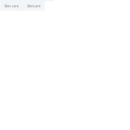
Skin care
Skincare