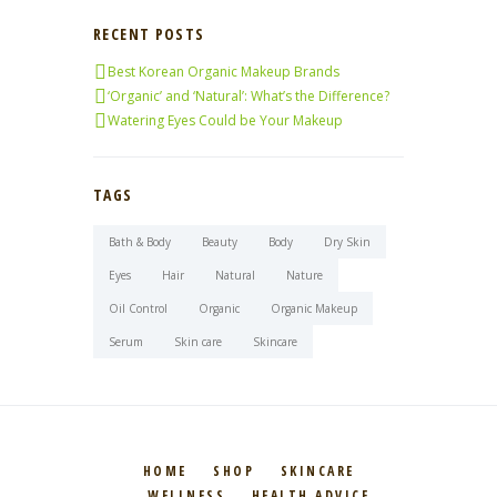
RECENT POSTS
Best Korean Organic Makeup Brands
‘Organic’ and ‘Natural’: What’s the Difference?
Watering Eyes Could be Your Makeup
TAGS
Bath & Body
Beauty
Body
Dry Skin
Eyes
Hair
Natural
Nature
Oil Control
Organic
Organic Makeup
Serum
Skin care
Skincare
HOME
SHOP
SKINCARE
WELLNESS
HEALTH ADVICE