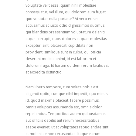
voluptate velit esse, quam nihil molestiae
consequatur, vel illum, qui dolorem eum fugiat,
quo voluptas nulla pariatur? At vero eos et
accusamus et iusto odio dignissimos ducimus,
qui blanditiis praesentium voluptatum deleniti
atque corrupti, quos dolores et quas molestias
excepturi sint, obcaecati cupiditate non
provident, similique sunt in culpa, qui officia
deserunt mollitia animi, id est laborum et
dolorum fuga. Et harum quidem rerum facilis est
et expedita distinctio.
Nam libero tempore, cum soluta nobis est
eligendi optio, cumque nihil impedit, quo minus
id, quod maxime placeat, facere possimus,
omnis voluptas assumenda est, omnis dolor
repellendus. Temporibus autem quibusdam et
aut officiis debitis aut rerum necessitatibus
saepe eveniet, ut et voluptates repudiandae sint
et molestiae non recusandae. Itaque earum