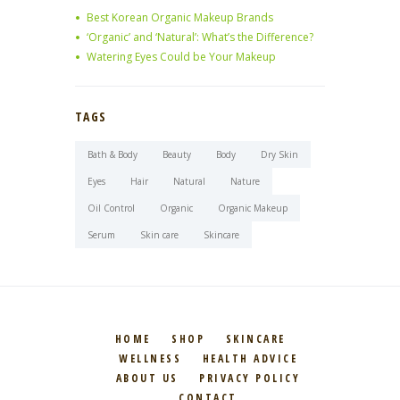
Best Korean Organic Makeup Brands
‘Organic’ and ‘Natural’: What’s the Difference?
Watering Eyes Could be Your Makeup
TAGS
Bath & Body
Beauty
Body
Dry Skin
Eyes
Hair
Natural
Nature
Oil Control
Organic
Organic Makeup
Serum
Skin care
Skincare
HOME
SHOP
SKINCARE
WELLNESS
HEALTH ADVICE
ABOUT US
PRIVACY POLICY
CONTACT